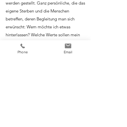
werden gestellt. Ganz persönliche, die das
eigene Sterben und die Menschen
betreffen, deren Begleitung man sich
erwünscht: Wem möchte ich etwas
hinterlassen? Welche Werte sollen mein
Leben überdauern?
Eine Patienten- und Betreuungsverfügung
Phone
Email
kann ebenso hilfreich sein wie ein
Testament. Aber auch Art und Umfang der
Bestattung können detailliert besprochen
und vertraglich festgehalten werden – mit
einem Bestattungsvorsorgevertrag bei
Maria Drautzburg Bestattungen.
Sprechen Sie uns unverbindlich an. Wir
beraten Sie gerne!